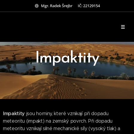
Mgr. Radek Šrejbr IČ: 22129154
Impaktity
Impaktity
jsou horniny, které vznikají při dopadu
meteoritu (impakt) na zemský povrch. Při dopadu
meteoritu vznikají silné mechanické síly (vysoký tlak) a