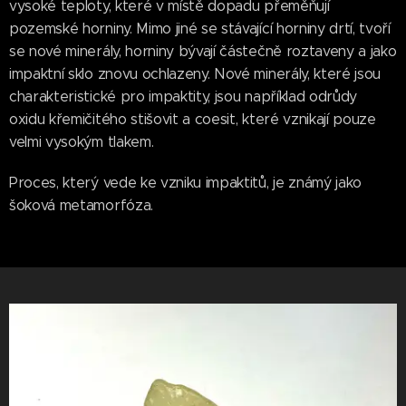
vysoké teploty, které v místě dopadu přeměňují
pozemské horniny. Mimo jiné se stávající horniny drtí, tvoří
se nové minerály, horniny bývají částečně roztaveny a jako
impaktní sklo znovu ochlazeny. Nové minerály, které jsou
charakteristické pro impaktity, jsou například odrůdy
oxidu křemičitého stišovit a coesit, které vznikají pouze
velmi vysokým tlakem.
Proces, který vede ke vzniku impaktitů, je známý jako
šoková metamorfóza.