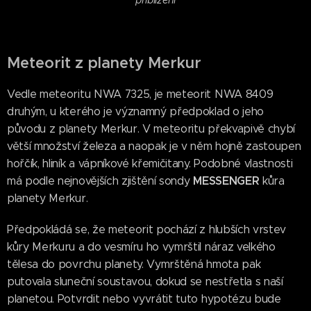
přiblížení
Meteorit z planety Merkur
Vedle meteoritu NWA 7325, je meteorit NWA 8409
druhým, u kterého je významný předpoklad o jeho
původu z planety Merkur. V meteoritu překvapivě chybí
větší množství železa a naopak je v něm hojně zastoupen
hořčík, hliník a vápníkové křemičitany. Podobné vlastnosti
MESSENGER
má podle nejnovějších zjištění sondy
kůra
planety Merkur.
Předpokládá se, že meteorit pochází z hlubších vrstev
kůry Merkuru a do vesmíru ho vymrštil náraz velkého
tělesa do povrchu planety. Vymrštěná hmota pak
putovala sluneční soustavou, dokud se nestřetla s naší
planetou. Potvrdit nebo vyvrátit tuto hypotézu bude