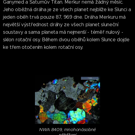
Ganymed a Saturnův Titan. Merkur nemá žádný měsíc.
Jeho oběžná dráha je ze všech planet nejblíže ke Slunci a
jeden oběh trvá pouze 87, 969 dne. Dráha Merkuru má
největší výstřednost dráhy ze všech planet sluneční
soustavy a sama planeta má nejmenší - téměř nulový -
sklon rotační osy. Během dvou oběhů kolem Slunce dojde
ke třem otočením kolem rotační osy.
NWA 8409, mnohonásobné