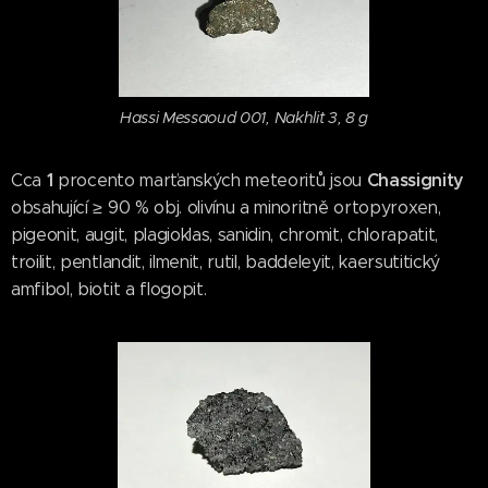
Hassi Messaoud 001, Nakhlit 3, 8 g
1
Chassignity
Cca
procento marťanských meteoritů jsou
obsahující ≥ 90 % obj. olivínu a minoritně ortopyroxen,
pigeonit, augit, plagioklas, sanidin, chromit, chlorapatit,
troilit, pentlandit, ilmenit, rutil, baddeleyit, kaersutitický
amfibol, biotit a flogopit.