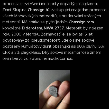
procenta mezi všemi meteority dopadlými na planetu
Chassignitů
Zemi. Skupina
, zastupující cca jedno procento
všech Marsovských meteoritů je hrstka velmi vzácných
Chassignitem
meteoritů. Má sbírka se pyšní jedním
,
Diderotem
NWA 2737
konkrétně
,
. Meteorit byl nalezen
roku 2000 v Maroku. Zajímavostí je, že byl asi 5 let
považovaný za pseudometeorit. Jde o silně šokově
postižený kumulátový dunit obsahující asi 90% olivínu, 5%
CPX a 2% plagioklasu. Díky šokové metamorfóze změnil
olivín barvu ze zelené na modročernou.