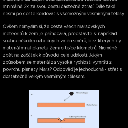
minimálně 2x za svou cestu částečně ztratí. Dále také
nesmí po cestě kolidovat s všemožnými vesmírnými tělesy.
Ovšem nemyslím si, že cesta všech marsovských
meteoritů k zemi je přímočará, představte si například
souhru několika náhodných změn směrů, bez kterých by
materiál minul planetu Zemi o tisíce kilometrů. Nicméně
zpět na začátek k původci celé události. Jakým
způsobem se materiál za vysoké rychlosti vymrští z
povrchu planety Mars? Odpověď je jednoduchá - střet s
dostatečně velkým vesmírným tělesem.