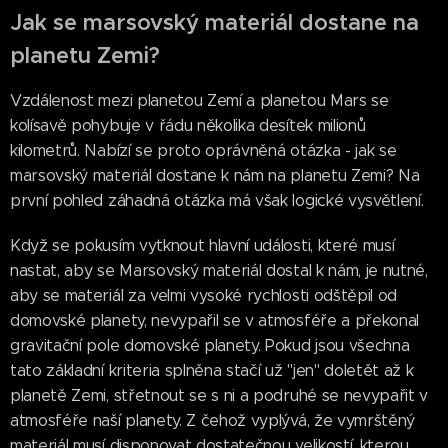
Jak se marsovský materiál dostane na
planetu Zemi?
Vzdálenost mezi planetou Zemí a planetou Mars se
kolísavě pohybuje v řádu několika desítek milionů
kilometrů. Nabízí se proto oprávněná otázka - jak se
marsovský materiál dostane k nám na planetu Zemi? Na
první pohled záhadná otázka má však logické vysvětlení.
Když se pokusím vytknout hlavní události, které musí
nastat, aby se Marsovský materiál dostal k nám, je nutné,
aby se materiál za velmi vysoké rychlosti odštěpil od
domovské planety, nevypařil se v atmosféře a překonal
gravitační pole domovské planety. Pokud jsou všechna
tato základní kriteria splněna stačí už "jen" doletět až k
planetě Zemi, střetnout se s ni a podruhé se nevypařit v
atmosféře naší planety. Z čehož vyplývá, že vymrštěný
materiál musí disponovat dostatečnou velikostí, kterou