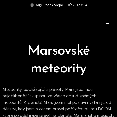
Mgr. Radek Šrejbr IČ: 22129154
Marsovské
meteority
Meteority pocházející z planety Mars jsou mou
nejoblíbenější skupinou ze všech dosud známých
meteoritů. K planetě Mars jsem měl pozitivní vztah již od
dětství, kdy jsem s otcem hrával počítačovou hru DOOM,
která se odehrává právě na planetě Mars a jeho měsících.