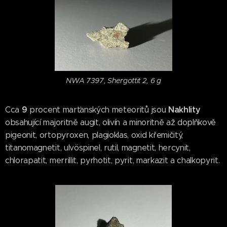
NWA 7397, Shergottit 2, 6 g
9
Nakhlity
Cca
procent marťanských meteoritů jsou
obsahující majoritně augit, olivín a minoritně až doplňkově
pigeonit, ortopyroxen, plagioklas, oxid křemičitý,
titanomagnetit, ulvöspinel, rutil, magnetit, hercynit,
chlorapatit, merrillit, pyrhotit, pyrit, markazit a chalkopyrit.