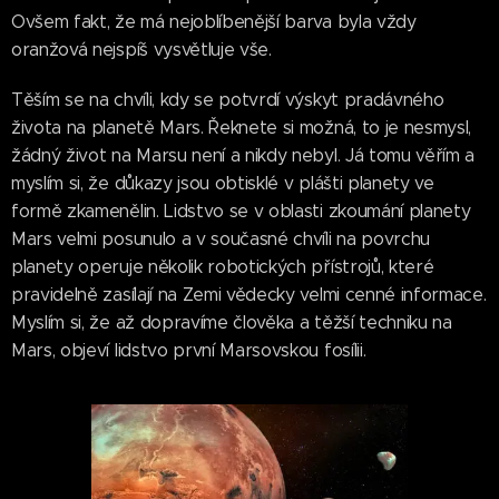
Ovšem fakt, že má nejoblíbenější barva byla vždy
oranžová nejspíš vysvětluje vše.
Těším se na chvíli, kdy se potvrdí výskyt pradávného
života na planetě Mars. Řeknete si možná, to je nesmysl,
žádný život na Marsu není a nikdy nebyl. Já tomu věřím a
myslím si, že důkazy jsou obtisklé v plášti planety ve
formě zkamenělin. Lidstvo se v oblasti zkoumání planety
Mars velmi posunulo a v současné chvíli na povrchu
planety operuje několik robotických přístrojů, které
pravidelně zasílají na Zemi vědecky velmi cenné informace.
Myslím si, že až dopravíme člověka a těžší techniku na
Mars, objeví lidstvo první Marsovskou fosílii.