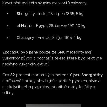
hlavní zástupci této skupiny meteoritů nalezeny.
S
hergotty - Indie, 25. srpen 1865, 5 kg
N
el-
akhla - Egypt, 28. červen 1911, 10 kg
C
hassigny - Francie, 3. říjen 1815, 4 kg
SNC
Zpočátku bylo jasné pouze, že
meteority mají
vulkanický původ a pochází z tělesa, které bylo relativně
nedávno vulkanicky aktivní.
82
Shergottity
Cca
​​procent marťanských meteoritů jsou
a příbuzné horniny obsahující majoritně pyroxen, olivín a
maskelynit nebo plagioklas; minoritně oxidy, fosfáty a
sulfidy.