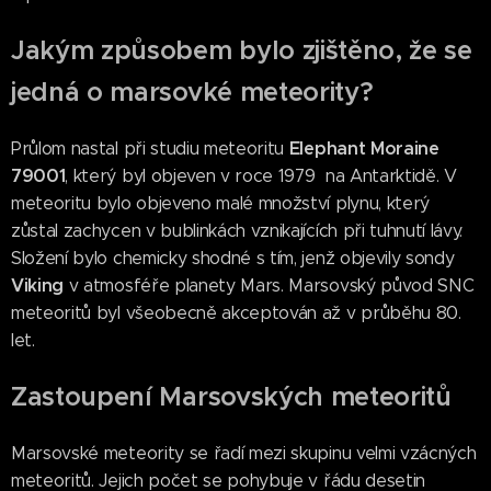
Jakým způsobem bylo zjištěno, že se
jedná o marsovké meteority?
Elephant Moraine
Průlom nastal při studiu meteoritu
79001
, který byl objeven v roce 1979 na Antarktidě. V
meteoritu bylo objeveno malé množství plynu, který
zůstal zachycen v bublinkách vznikajících při tuhnutí lávy.
Složení bylo chemicky shodné s tím, jenž objevily sondy
Viking
v atmosféře planety Mars. Marsovský původ SNC
meteoritů byl všeobecně akceptován až v průběhu 80.
let.
Zastoupení Marsovských meteoritů
Marsovské meteority se řadí mezi skupinu velmi vzácných
meteoritů. Jejich počet se pohybuje v řádu desetin