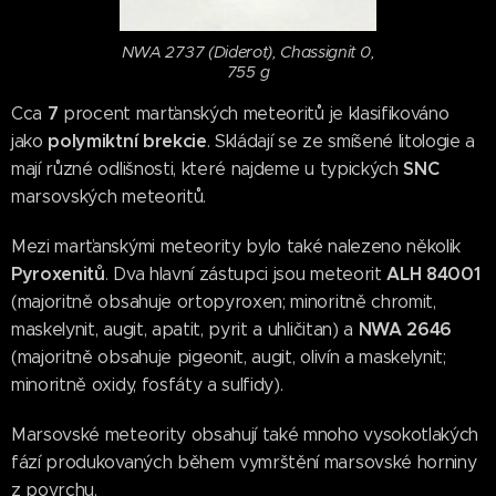
NWA 2737 (Diderot), Chassignit 0,
755 g
7
Cca
procent marťanských meteoritů je klasifikováno
polymiktní brekcie
jako
. Skládají se ze smíšené litologie a
SNC
mají různé odlišnosti, které najdeme u typických
marsovských meteoritů.
Mezi marťanskými meteority bylo také nalezeno několik
Pyroxenitů
ALH 84001
. Dva hlavní zástupci jsou meteorit
(majoritně obsahuje ortopyroxen; minoritně chromit,
NWA 2646
maskelynit, augit, apatit, pyrit a uhličitan) a
(majoritně obsahuje pigeonit, augit, olivín a maskelynit;
minoritně oxidy, fosfáty a sulfidy).
Marsovské meteority obsahují také mnoho vysokotlakých
fází produkovaných během vymrštění marsovské horniny
z povrchu.