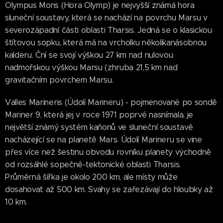
Olympus Mons (Hora Olymp) je nejvyšší známá hora
sluneční soustavy, která se nachází na povrchu Marsu v
severozápadní části oblasti Tharsis. Jedná se o klasickou
štítovou sopku, která má na vrcholku několikanásobnou
kalderu. Ční se svojí výškou 27 km nad nulovou
nadmořskou výškou Marsu (zhruba 21,5 km nad
gravitačním povrchem Marsu.
Valles Marineris (Údolí Marineru) - pojmenované po sondě
Mariner 9, která jej v roce 1971 poprvé nasnímala, je
největší známý systém kaňonů ve sluneční soustavě
nacházející se na planetě Mars. Údolí Marineru se vine
přes více než šestinu obvodu rovníku planety východně
od rozsáhlé sopečně-tektonické oblasti Tharsis.
Průměrná šířka je okolo 200 km, ale místy může
dosahovat až 500 km. Svahy se zařezávají do hloubky až
10 km.