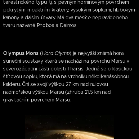
terestrického typu, tj. s pevným horninovým povrchem
pokrytým impaktními krátery, vysokými sopkami, hlubokými
kaňony a dalšími útvary. Má dva měsíce nepravidelného
tvaru nazvané Phobos a Deimos.
Olympus Mons
(
Hora Olymp
) je nejvyšší známá hora
sluneční soustavy, která se nachází na povrchu Marsu v
severozápadní části oblasti Tharsis. Jedná se o klasickou
štítovou sopku, která má na vrcholku několikanásobnou
kalderu. Ční se svojí výškou 27 km nad nulovou
nadmořskou výškou Marsu (zhruba 21,5 km nad
gravitačním povrchem Marsu.