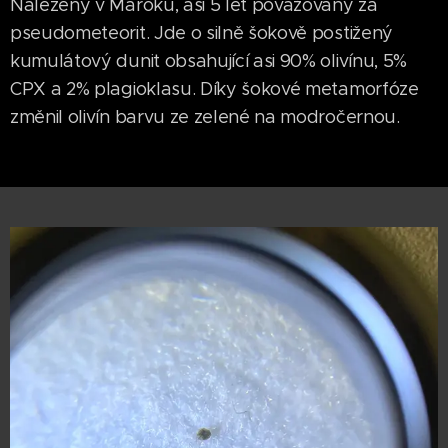
Nalezený v Maroku, asi 5 let považovaný za
pseudometeorit. Jde o silně šokově postižený
kumulátový dunit obsahující asi 90% olivínu, 5%
CPX a 2% plagioklasu. Díky šokové metamorfóze
změnil olivín barvu ze zelené na modročernou.