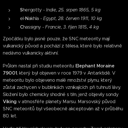
S
hergotty -
Indie, 25. srpen 1865, 5 kg
N
el-
akhla -
Egypt, 28. červen 1911, 10 kg
C
hassigny -
Francie, 3. říjen 1815, 4 kg
Zpočátku bylo jasné pouze, že SNC meteority mají
vulkanický původ a pochází z tělesa, které bylo relativně
nedávno vulkanicky aktivní.
Elephant Moraine
Průlom nastal při studiu meteoritu
79001
, který byl objeven v roce 1979 v Antarktidě. V
meteoritu bylo objeveno malé množství plynu, který
zůstal zachycen v bublinkách vznikajících při tuhnutí lávy.
Složení bylo chemicky shodné s tím, jenž objevily sondy
Viking
v atmosféře planety Marsu. Marsovský původ
SNC meteoritů byl všeobecně akceptován až v průběhu
80. let.