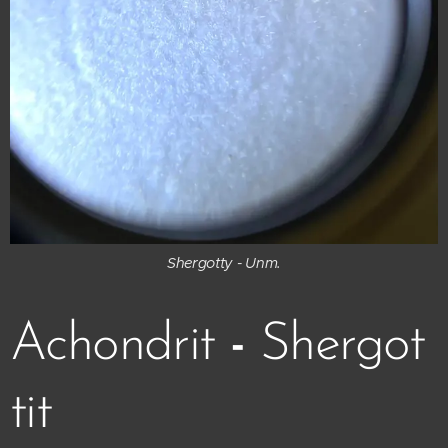
Shergotty - Unm.
Achondrit
-
Shergot
tit