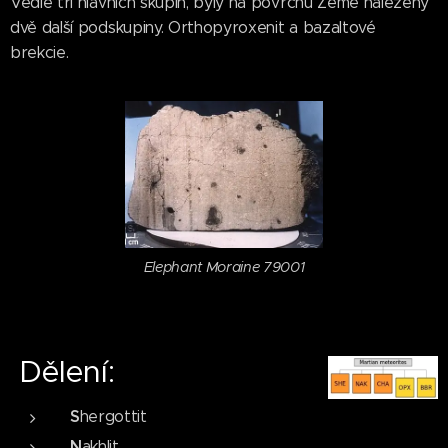
Vedle tří hlavních skupin, byly na povrchu Země nalezeny
dvě další podskupiny. Orthopyroxenit a bazaltové
brekcie.
Elephant Moraine 79001
Dělení:
S
hergottit
N
akhlit