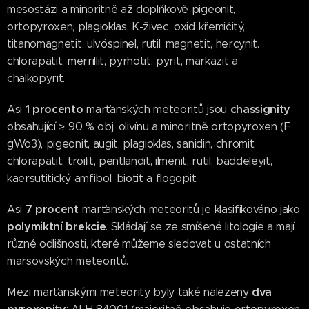
mesostázi a minoritně až doplňkově pigeonit,
ortopyroxen, plagioklas, K-živec, oxid křemičitý,
titanomagnetit, ulvöspinel, rutil, magnetit, hercynit.
chlorapatit, merrillit, pyrhotit, pyrit, markazit a
chalkopyrit.
1 procento
chassignity
Asi
marťanských meteoritů jsou
obsahující ≥ 90 % obj. olivínu a minoritně ortopyroxen (F
gWo3), pigeonit, augit, plagioklas, sanidin, chromit,
chlorapatit, troilit, pentlandit, ilmenit, rutil, baddeleyit,
kaersutitický amfibol, biotit a flogopit.
7 procent
Asi
marťanských meteoritů je klasifikováno jako
polymiktní brekcie
. Skládají se ze smíšené litologie a mají
různé odlišnosti, které můžeme sledovat u ostatních
marsovských meteoritů.
dva
Mezi marťanskými meteority byly také nalezeny