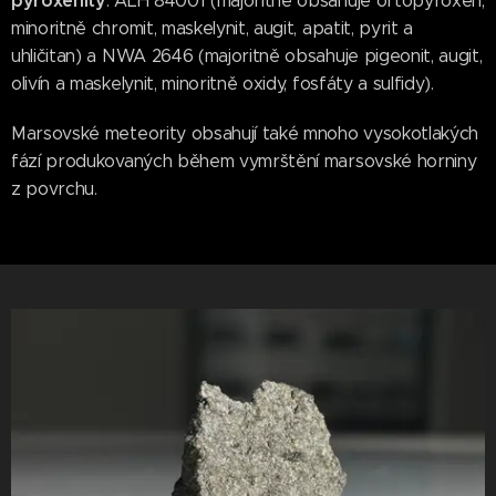
pyroxenity
: ALH 84001 (majoritně obsahuje ortopyroxen,
minoritně chromit, maskelynit, augit, apatit, pyrit a
uhličitan) a NWA 2646 (majoritně obsahuje pigeonit, augit,
olivín a maskelynit, minoritně oxidy, fosfáty a sulfidy).
Marsovské meteority obsahují také mnoho vysokotlakých
fází produkovaných během vymrštění marsovské horniny
z povrchu.