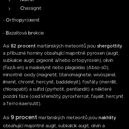
C
hassignit
O
p
x
-
rtho
yro
enit
B
b
r
-
azaltová
ekcie
82 ​​procent
shergottity
Asi
marťanských meteoritů jsou
a příbuzné horniny obsahující majoritně pyroxen (augit,
subkalcie augit, pigeonit a/nebo ortopyroxen), olivín
(FazA-en) a maskelynit nebo plagioklas (Abso-s0),
minoritně oxidy (magnetit, titanomagnetie, wivöspinel,
ilmenit, chromit, hercynit, baddeleyit), fosfáty (merrillit,
chlorapatit) a sulfid (pyrhotit, pentlandit) a některé
pozdní fáze (oxid křemičitý, pyroxferroit, fayalit, hercynit
a ferro-kaersutit).
9 procent
nakhlity
Asi
marťanských meteoritů jsou
obsahující majoritně augit, subkalcik augit, olivín a